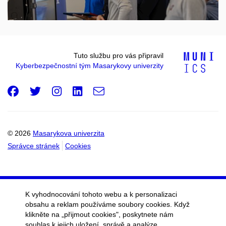
Tuto službu pro vás připravil
Kyberbezpečnostní tým Masarykovy univerzity
Facebook
Twitter
Instagram
LinkedIn
e-
Email
mail
© 2026
Masarykova univerzita
Správce stránek
Cookies
K vyhodnocování tohoto webu a k personalizaci
obsahu a reklam používáme soubory cookies. Když
klikněte na „přijmout cookies", poskytnete nám
souhlas k jejich uložení, správě a analýze.