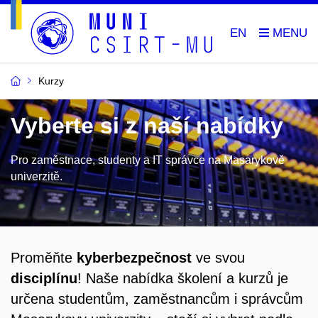
EN
Kurzy
Vyberte si z naší nabídky
Pro zaměstnace, studenty a IT správce na Masarykově
univerzitě.
Proměňte
kyberbezpečnost
ve svou
disciplínu
! Naše nabídka školení a kurzů je
určena studentům, zaměstnancům i správcům