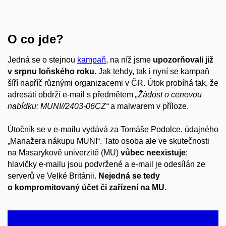
O co jde?
Jedná se o stejnou
kampaň
, na níž jsme
upozorňovali již
v srpnu loňského roku.
Jak tehdy, tak i nyní se kampaň
šíří napříč různými organizacemi v ČR. Útok probíhá tak, že
adresáti obdrží e-mail s předmětem
„
Žádost o cenovou
nabídku:
MUNI//2403-06CZ
“
a malwarem v příloze.
Útočník
se
v e
-mail
u
vydává za Tomáše
Podolce
, údajného
„Manažera nákupu MUNI“. Tato osoba ale
ve skutečnosti
na Masarykově univerzitě
(MU)
v
ůbec
neexistuje
;
hlavičky e-mailu jsou podvržené a e-mail je odesílán z
e
serverů ve Velké Británii.
Nejedná
se tedy
o kompromitovaný účet či zařízení na MU
.