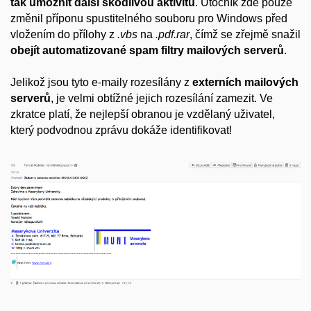
tak umožnit další škodlivou aktivitu
. Útočník zde pouze
změnil příponu spustitelného souboru pro Windows před
vložením do přílohy z
.vbs
na
.pdf.rar
, čímž se zřejmě snažil
obejít automatizované spam filtry mailových serverů
.
Jelikož jsou tyto e-maily rozesílány z
externích mailových
serverů
, je velmi obtížné jejich rozesílání zamezit. Ve
zkratce platí, že nejlepší obranou je vzdělaný uživatel,
který podvodnou zprávu dokáže identifikovat!