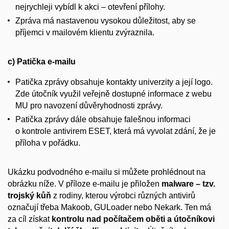
nejrychleji vybídl k akci – otevření přílohy.
Zpráva má nastavenou vysokou důležitost, aby se
příjemci v mailovém klientu zvýraznila.
c) Patička e-mailu
Patička zprávy obsahuje kontakty univerzity a její logo.
Zde útočník využil veřejně dostupné informace z webu
MU pro navození důvěryhodnosti zprávy.
Patička zprávy dále obsahuje falešnou informaci
o kontrole antivirem ESET, která má vyvolat zdání, že je
příloha v pořádku.
Ukázku podvodného e-mailu si můžete prohlédnout na
obrázku níže. V příloze e-mailu je přiložen
malware – tzv.
trojský kůň
z rodiny, kterou výrobci různých antivirů
označují třeba Makoob, GULoader nebo Nekark. Ten má
za cíl získat
kontrolu nad počítačem oběti a útočníkovi